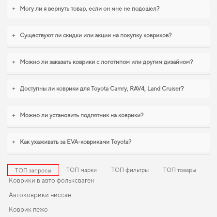
порядку в салоне,
купить коврики тойота приус
стоит уже сейчас. Для
+
Могу ли я вернуть товар, если он мне не подошел?
владельцев, которые ценят порядок в автомобиле,
коврики для машины kia
cerato
,
коврики в салон для toyota avensis
становятся разумным выбором
водителя. Мы всегда готовы поддерживать вас в уходе за автомобилем и
+
Существуют ли скидки или акции на покупку ковриков?
предлагать только действительно достойные товары.
+
Можно ли заказать коврики с логотипом или другим дизайном?
+
Доступны ли коврики для Toyota Camry, RAV4, Land Cruiser?
+
Можно ли установить подпятник на коврики?
+
Как ухаживать за EVA-ковриками Toyota?
ТОП марки
ТОП фильтры
ТОП товары
ТОП запросы
Коврики в авто фольксваген
Автоковрики ниссан
Коврик пежо