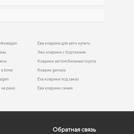
olkswagen
Ева коврики для авто купить
ены
Эво коврики с бортиками
иси
Коврики автомобильные toyota
и в bmw
Коврик genesis
wagen
Eva коврики под заказ
 на рено
Ева коврики синие
коврики для Lada Priora 2007
ики в салон BMW F10 5-Series 2010-2013 VI
Коврики ORA
ление EU Sedan дорест Hybrid
коврики для KIA Cerato 2005
Коврики в салон на tata
ики в салон Citroen C4 Cactus 2014-2020 I
oo
коврики для Lancia Ypsilon 2015
Коврики Denza
ление EU Crossover
Обратная связь
коврики для BMW X3 2017
Коврики Xpeng
ики в салон Land Rover Range Rover Velar 2017-… I