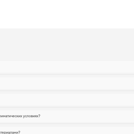
альность вашего автомобиля, обеспечивая безопасность на дороге.
tback, 2009 отвечает всем вашим 
изайном, который позволит вам
eva коврики для автомобиля
поможет улучшить 
 вид,
коврики в салон для peugeot 307 купить
удобно прямо на сайте. Для влад
ерживать чистоту без лишних усилий. Мы всегда готовы поддерживать вас в у
ы
лиматических условиях?
атериалами?