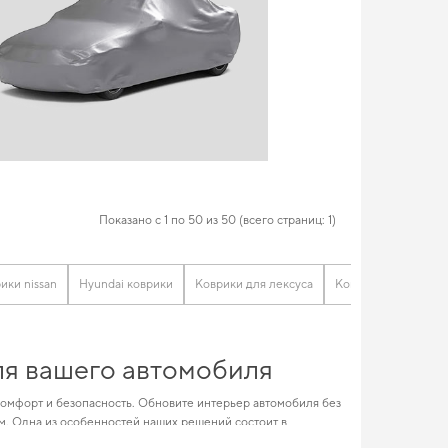
Показано с 1 по 50 из 50 (всего страниц: 1)
ики nissan
Hyundai коврики
Коврики для лексуса
Коврики для джили
ля вашего автомобиля
комфорт и безопасность. Обновите интерьер автомобиля без
. Одна из особенностей наших решений состоит в
то в зависимости от условий эксплуатации. Позаботьтесь о