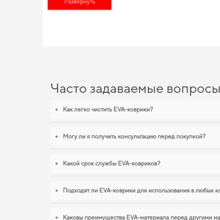
Развернуть
комфорте в дороге,
аксессуары автомобили
повысят функцион
EVA-коврики для Subaru Ou
Коврики из EVA материала отличаются высоким качеством и д
привлекательность. Когда важна точная посадка и аккуратный
для daihatsu sirion
,
коврики в салон peugeot 308
помогают подд
достойные товары.
Часто задаваемые вопрос
+
Как легко чистить EVA-коврики?
+
Могу ли я получить консультацию перед покупкой?
+
Какой срок службы EVA-ковриков?
+
Подходят ли EVA-коврики для использования в любых к
+
Каковы преимущества EVA-материала перед другими м