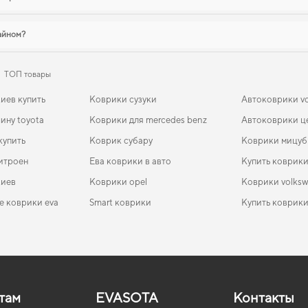
зайном?
ТОП товары
иев купить
Коврики сузуки
Автоковрики v
ину toyota
Коврики для mercedes benz
Автоковрики ц
купить
Коврик субару
Коврики мицуб
итроен
Ева коврики в авто
Купить коврик
киев
Коврики opel
Коврики volks
е коврики eva
Smart коврики
Купить коврики
ение
koda
EVA-коврики для Chery Jetour 2028
Коврики в салон Acura MDX (YD3) 2016-2020 III
Mitsubishi коврики
Коврики ауди
EVA-
Ковр
поколение USA Crossover рест 7-ми местная Hybrid
поко
EVA-коврики для ЗАЗ Запорожець 1960
Коврики в машину фольксваген
Коврики fiat
EVA-
15 V
Коврики в салон Renault Master 2010 - 2014 III
Ковр
over
EVA-коврики для Subaru Crosstrek 2030
Коврики dodge
Коврики daew
EVA-
поколение EU VAN дорест
поко
там
EVASOTA
Контакты
ады
EVA-коврики для BYD New F3 2013
Коврики тесла
Коврики nissan
EVA-
Коврики в салон Nissan Versa C17 2014 - 2019 II
Ковр