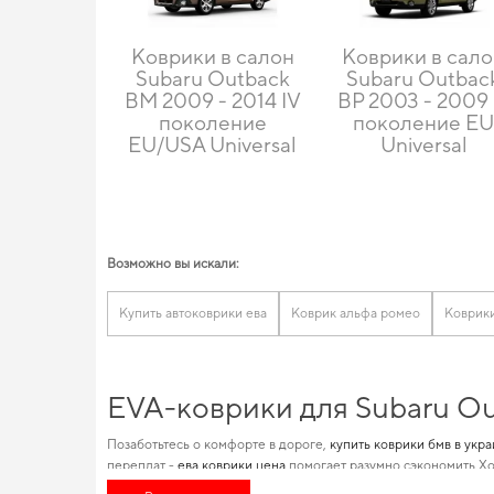
Коврики в салон
Коврики в сал
Subaru Outback
Subaru Outbac
BM 2009 - 2014 IV
BP 2003 - 2009 I
поколение
поколение E
EU/USA Universal
Universal
Возможно вы искали:
Купить автоковрики ева
Коврик альфа ромео
Коврики
EVA-коврики для Subaru Ou
Позаботьтесь о комфорте в дороге,
купить коврики бмв в укр
переплат -
ева коврики цена
помогает разумно сэкономить Хо
специализации по маркам авто, что позволит максимально ум