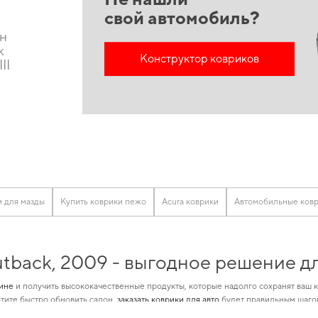
свой автомобиль?
он
k
Конструктор ковриков
II
U
 для мазды
Купить коврики пежо
Acura коврики
Автомобильные ковр
tback, 2009 - выгодное решение д
аине
и получить высококачественные продукты, которые надолго сохранят ваш 
тите быстро обновить салон,
заказать коврики для авто
будет правильным шагом
еньшить затраты на
коврики в машину cadillac
и усилит характеристики вашего ав