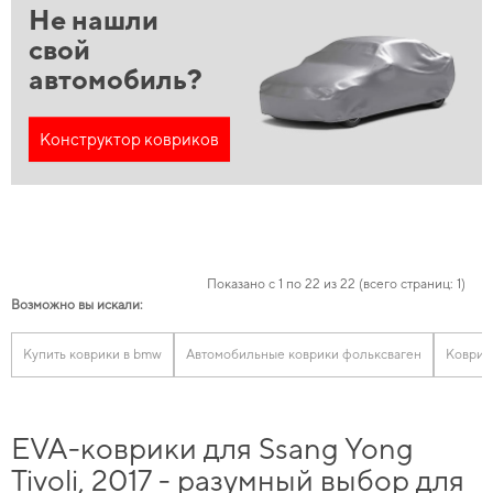
Не нашли
свой
автомобиль?
Конструктор ковриков
Показано с 1 по 22 из 22 (всего страниц: 1)
Возможно вы искали:
Купить коврики в bmw
Автомобильные коврики фольксваген
Коврик
EVA-коврики для Ssang Yong
Tivoli, 2017 - разумный выбор для