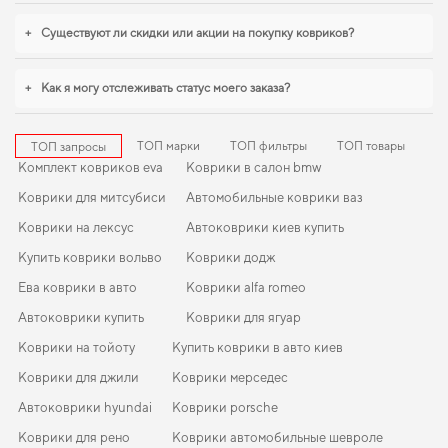
салон более защищённым от грязи и влаги,
купить коврики для audi a1
удобно прямо на сайте. Продуманная защита пола начинается с
+
Существуют ли скидки или акции на покупку ковриков?
правильного выбора,
коврики для мини купер
,
коврики для авто suzuki
vitara
становятся разумным выбором водителя. Продолжим работать для
вашего комфорта и предлагать товары, которым можно доверять каждый
+
Как я могу отслеживать статус моего заказа?
день.
ТОП марки
ТОП фильтры
ТОП товары
ТОП запросы
Комплект ковриков eva
Коврики в салон bmw
Коврики для митсубиси
Автомобильные коврики ваз
Коврики на лексус
Автоковрики киев купить
Купить коврики вольво
Коврики додж
Ева коврики в авто
Коврики alfa romeo
Автоковрики купить
Коврики для ягуар
Коврики на тойоту
Купить коврики в авто киев
Коврики для джили
Коврики мерседес
Автоковрики hyundai
Коврики porsche
Коврики для рено
Коврики автомобильные шевроле