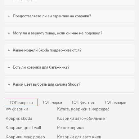
выбора,
купити коврики для chevrolet lacetti
,
коврики audi q2
становятся
разумным выбором водителя. С удовольствием продолжим помогать вам
заботиться о вашем авто и рекомендовать продукцию, в надежности
+
Предоставляете ли вы гарантию на коврики?
которой уверены.
+
Могу ли я вернуть товар, если он мне не подошел?
+
Какие модели Skoda поддерживаются?
+
Есть ли коврики для багажника?
+
Какой цвет выбрать для салона Skoda?
ТОП марки
ТОП фильтры
ТОП товары
ТОП запросы
Vw коврики
Купить коврики в мерседес
Коврик skoda
Коврики автомобильные
Коврики great wall
Рено коврики
Коврики ленд ровер
Коврики для авто киев