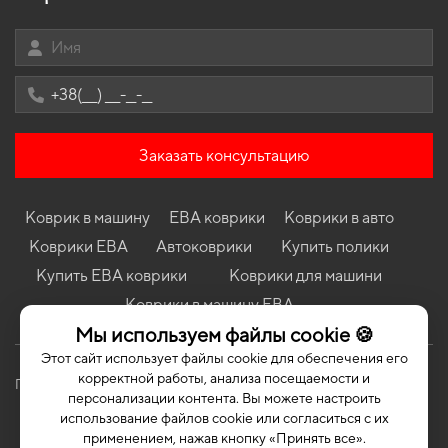
Коврики в салон Ford Edge 2018-2023 II поколение USA
Crossover рест
Коврики в салон Mitsubishi Pajero Pinin 1998 - 2007 I поколение
EU Crossover 5-ти дверная
Коврики в салон Infiniti Q60 (V36) 2013 - 2016 I поколение EU
Coupe
Коврики в салон Mitsubishi L200 (KAOT) 2006 - 2011 IV
Заказать консультацию
поколение EU Pickup дорест 4-х дверная Short
Коврики Mazda 626 (GE) 1991 - 1997 IV поколение EU Sedan
Коврик в машину
ЕВА коврики
Коврики в авто
Коврики Skoda Skoda Fabia IV 2021 - ... IV поколение EU
Hatchback
Коврики ЕВА
Автоковрики
Купить полики
Коврики BMW E46 3-Series 1997 - 2006 IV поколение EU
Купить ЕВА коврики
Коврики для машини
Cabriolet
Коврики в машину ЕВА
Мы используем файлы cookie 🍪
Этот сайт использует файлы cookie для обеспечения его
корректной работы, анализа посещаемости и
Политика конфиденциальности
Публичная оферта
персонализации контента. Вы можете настроить
использование файлов cookie или согласиться с их
применением, нажав кнопку «Принять все».