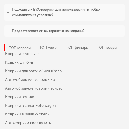
прямо на сайте. Если вы обновляете интерьер автомобиля,
toyota auris
коврики
,
коврики для geely mk cross
обеспечивают надежную
Подходят ли EVA-коврики для использования в любых
+
эксплуатацию. Продолжим работать для вашего комфорта и предлагать
климатических условиях?
товары, которым можно доверять каждый день.
+
Предоставляете ли вы гарантию на коврики?
ТОП марки
ТОП фильтры
ТОП товары
ТОП запросы
Коврики land rover
Коврик для бмв
Коврики для автомобиля nissan
Автомобильные коврики kia
Автомобильные коврики вольво
Коврики вольво
Коврики в салон volkswagen
Коврики в машину опель
Автоковрики киев купить