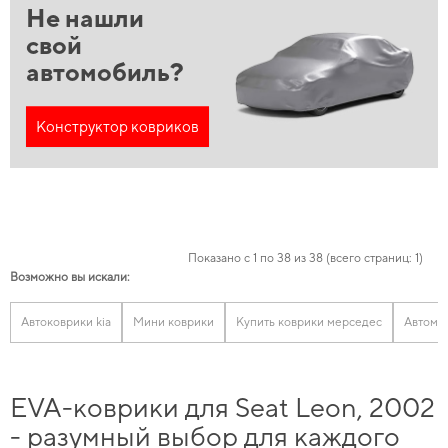
Не нашли
свой
автомобиль?
Конструктор ковриков
Показано с 1 по 38 из 38 (всего страниц: 1)
Возможно вы искали:
Автоковрики kia
Мини коврики
Купить коврики мерседес
Автомо
EVA-коврики для Seat Leon, 2002
- разумный выбор для каждого