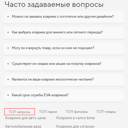
эстетические требования. Обновите функциональность своего авто,
для
Часто задаваемые вопросы
авто аксессуары
позволят вам создать атмосферу уюта и безопасности в
вашем автомобиле.
+
Можно ли заказать коврики с логотипом или другим дизайном?
EVA-коврики для Peugeot 307,
2006 — лучший выбор по цене и
+
Как выбрать коврики для зимнего или летнего периода?
качеству
+
Могу ли я вернуть товар, если он мне не подошел?
Процесс изготовления наших ковриков из EVA материала учитывает все
ваши предпочтения и стандарты качества,
ева коврики в автомобиль
позволяет вам обладать продуктом, который прослужит вам долго и
+
Существуют ли скидки или акции на покупку ковриков?
надежно. Сделайте салон более защищённым от грязи и влаги,
купить
коврики для kia rio
будет удачным выбором. Когда важна точная подгонка и
аккуратный внешний вид,
eva коврики для zx admiral
,
коврики для renault
+
Являются ли ваши коврики экологически чистыми?
megane
логично дополнят оснащение салона. Мы всегда готовы
поддерживать вас в уходе за автомобилем и предлагать только
действительно достойные товары.
+
Какой срок службы EVA-ковриков?
ТОП марки
ТОП фильтры
ТОП товары
ТОП запросы
Коврики для авто цена
Коврики в салон bmw
Автомобильная ваза
Коврики для ситроен