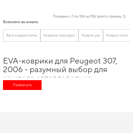
Показано с 1 по 106 из 106 (всего страниц: 1)
Возможно вы искали:
Авто коврики bmw
Коврики мерседес
Коврик уаз
Коврик пежо
EVA-коврики для Peugeot 307,
2006 - разумный выбор для
каждого автовладельца
Развернуть
Сделайте поездки более удобными,
ева коврики в машину купить
и в
короткие сроки получить качественное изделие, отвечающее всем
мировым стандартам автомобильной безопасности. Хотите обновить салон
автомобиля -
коврики на машину цена
остаётся доступной для каждого.
Выбирайте практичное решение для авто,
заказать коврики в машину
проще, чем кажется. Наш набор товаров позволяет пользователям
удовлетворять все нужды их автомобилей, независимо от стадии
использования
коврик фольксваген
и удовлетворит любые технические и