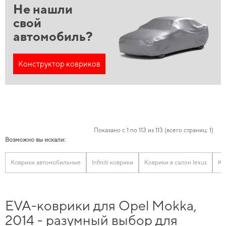
Не нашли
свой
автомобиль?
Конструктор ковриков
Показано с 1 по 113 из 113 (всего страниц: 1)
Возможно вы искали:
Коврики автомобильные
Infiniti коврики
Коврики в салон lexus
Ко
EVA-коврики для Opel Mokka,
2014 - разумный выбор для