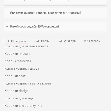
времени. В условиях ежедневных поездок особенно важна практичность,
коврики jaguar xf
,
коврики nissan micra
станут практичным решением на
каждый день. Рады быть полезными в заботе о вашем автомобиле и
+
Являются ли ваши коврики экологически чистыми?
предлагать решения, которые оправдывают ожидания.
+
Какой срок службы EVA-ковриков?
ТОП марки
ТОП фильтры
ТОП товары
ТОП запросы
Коврики для машины тойота
Коврики ниссан
Коврик mercedes
Купить коврики шкода
Коврики сеат
Купить коврики в авто в киеве
Коврики dodge
Коврики для хонда
Коврики для авто купить