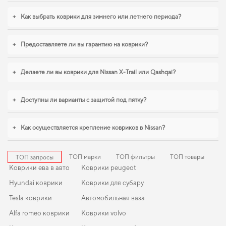
лишних затрат времени. В условиях ежедневных поездок особенно важна
практичность,
коврик для kia optima
,
коврик в багажник для volkswagen t roc
+
Как выбрать коврики для зимнего или летнего периода?
обеспечивают надежную эксплуатацию. С удовольствием продолжим
помогать вам заботиться о вашем авто и рекомендовать продукцию, в
надежности которой уверены.
+
Предоставляете ли вы гарантию на коврики?
+
Делаете ли вы коврики для Nissan X-Trail или Qashqai?
+
Доступны ли варианты с защитой под пятку?
+
Как осуществляется крепление ковриков в Nissan?
ТОП марки
ТОП фильтры
ТОП товары
ТОП запросы
Коврики ева в авто
Коврики peugeot
Hyundai коврики
Коврики для субару
Tesla коврики
Автомобильная ваза
Alfa romeo коврики
Коврики volvo