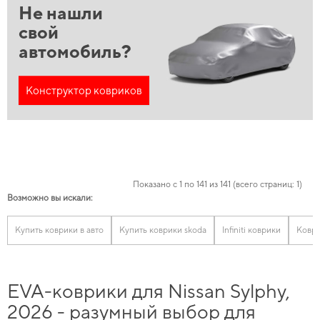
Не нашли
свой
автомобиль?
Конструктор ковриков
Показано с 1 по 141 из 141 (всего страниц: 1)
Возможно вы искали:
Купить коврики в авто
Купить коврики skoda
Infiniti коврики
Коври
EVA-коврики для Nissan Sylphy,
2026 - разумный выбор для