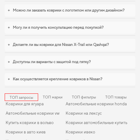
салон для ford s max
,
eva коврики для subaru brz
обеспечивают надежную
эксплуатацию. И дальше будем помогать вам поддерживать авто в
+
Можно ли заказать коврики с логотипом или другим дизайном?
отличном состоянии, предлагая только качественную продукцию.
+
Могу ли я получить консультацию перед покупкой?
+
Делаете ли вы коврики для Nissan X-Trail или Qashqai?
+
Доступны ли варианты с защитой под пятку?
+
Как осуществляется крепление ковриков в Nissan?
ТОП марки
ТОП фильтры
ТОП товары
ТОП запросы
Коврики для ягуара
Автомобильные коврики honda
Автомобильные коврики vw
Коврики на лексус
Купить коврики в вольво
Коврики автомобильные купить
Коврики в авто киев
Коврики ивеко