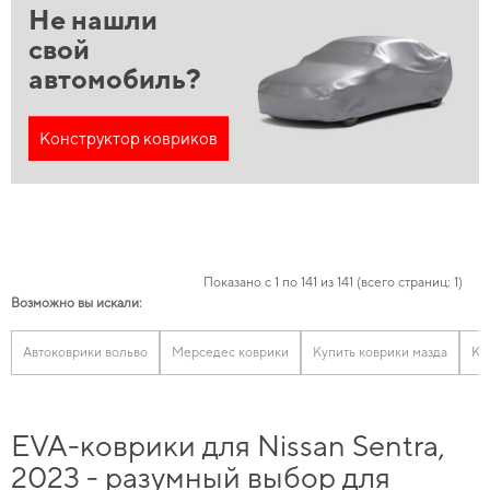
Не нашли
свой
автомобиль?
Конструктор ковриков
Показано с 1 по 141 из 141 (всего страниц: 1)
Возможно вы искали:
Автоковрики вольво
Мерседес коврики
Купить коврики мазда
Ко
EVA-коврики для Nissan Sentra,
2023 - разумный выбор для