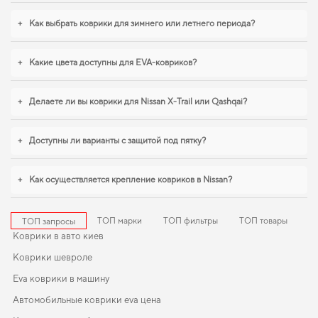
подгонка и аккуратный внешний вид,
коврики в салон для byd f3
,
коврики в
тойоту короллу
помогают поддерживать чистоту без лишних усилий. Мы
+
Как выбрать коврики для зимнего или летнего периода?
всегда готовы поддерживать вас в уходе за автомобилем и предлагать
только действительно достойные товары.
+
Какие цвета доступны для EVA-ковриков?
+
Делаете ли вы коврики для Nissan X-Trail или Qashqai?
+
Доступны ли варианты с защитой под пятку?
+
Как осуществляется крепление ковриков в Nissan?
ТОП марки
ТОП фильтры
ТОП товары
ТОП запросы
Коврики в авто киев
Коврики шевроле
Eva коврики в машину
Автомобильные коврики eva цена