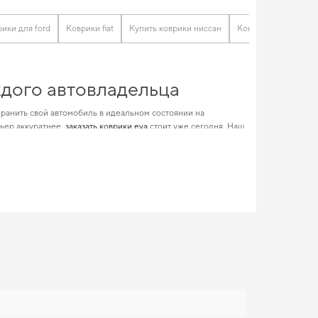
ики для ford
Коврики fiat
Купить коврики ниссан
Коврики в шкоду
ждого автовладельца
ранить свой автомобиль в идеальном состоянии на
рьер аккуратнее,
заказать коврики eva
стоит уже сегодня. Наш
я
оригинальные коврики бмв
и усилит характеристики вашего
нением, подчеркивающим уникальность вашего автомобиля.
и качеству
поддержание идеального внешнего вида на долгие годы. Если
атный внешний вид,
коврики в салон vitol для daewoo lanos
,
ть только проверенные решения высокого качества.