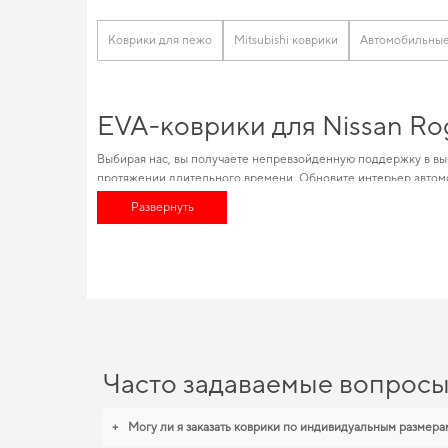
Коврики для пежо
Mitsubishi коврики
Автомобильные
EVA-коврики для Nissan Ro
Выбирая нас, вы получаете непревзойденную поддержку в вы
протяжении длительного времени. Обновите интерьер автом
каталог позволяет вам найти высококлассные автотовары, и
Развернуть
авто в зависимости от условий эксплуатации. Подберите по
EVA-коврики для Nissan Ro
Коврики из EVA материала отличаются высоким качеством и д
хотите сохранить интерьер в идеальном состоянии,
купить ко
коврики для мазда 6
обеспечивают надежную эксплуатацию. Бу
Часто задаваемые вопрос
+
Могу ли я заказать коврики по индивидуальным размера