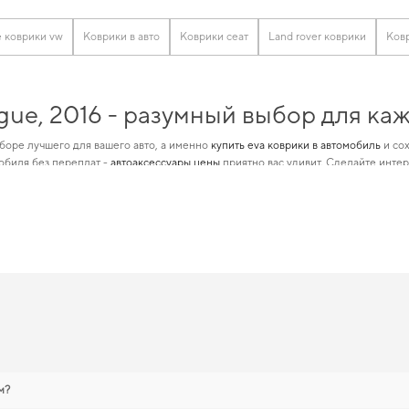
 коврики vw
Коврики в авто
Коврики сеат
Land rover коврики
Ковр
gue, 2016 - разумный выбор для ка
боре лучшего для вашего авто, а именно
купить eva коврики в автомобиль
и сох
обиля без переплат -
автоаксессуары цены
приятно вас удивит. Сделайте инте
деально подходящие для определенной марки автомобиля, предназначенные дл
лезные дополнения для машины,
аксессуары для машины
станут отличным допол
gue, 2016 — лучший выбор по цене 
изайном, который позволит вам
коврики в салон
гарантирует легкость ухода и 
врики пежо 3008
удобно прямо на сайте. Когда важна точная подгонка и аккур
дем рады и в дальнейшем помогать вам ухаживать за автомобилем и предлага
ы
м?