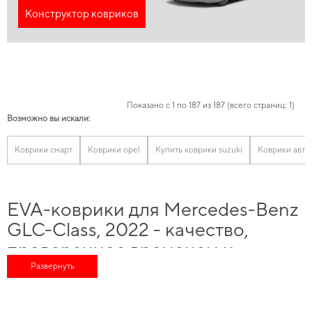
Конструктор ковриков
Показано с 1 по 187 из 187 (всего страниц: 1)
Возможно вы искали:
Коврики смарт
Коврики opel
Купить коврики suzuki
Коврики авто
EVA-коврики для Mercedes-Benz
GLC-Class, 2022 - качество,
проверенное временем и
специалистами
Развернуть
Хотите улучшить оснащение авто,
купить автоаксессуары
и насладиться
безупречной заботой о вашем автомобиле в любое время года. Подберите