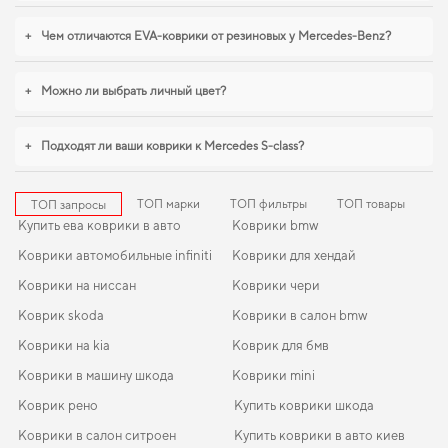
+
Чем отличаются EVA-коврики от резиновых у Mercedes-Benz?
+
Можно ли выбрать личный цвет?
+
Подходят ли ваши коврики к Mercedes S-class?
ТОП марки
ТОП фильтры
ТОП товары
ТОП запросы
Купить ева коврики в авто
Коврики bmw
Коврики автомобильные infiniti
Коврики для хендай
Коврики на ниссан
Коврики чери
Коврик skoda
Коврики в салон bmw
Коврики на kia
Коврик для бмв
Коврики в машину шкода
Коврики mini
Коврик рено
Купить коврики шкода
Коврики в салон ситроен
Купить коврики в авто киев