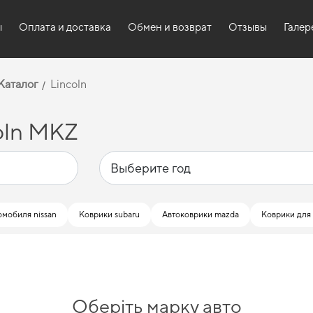
ы
Оплата и доставка
Обмен и возврат
Отзывы
Галер
Каталог
Lincoln
oln MKZ
омобиля nissan
Коврики subaru
Автоковрики mazda
Коврики для