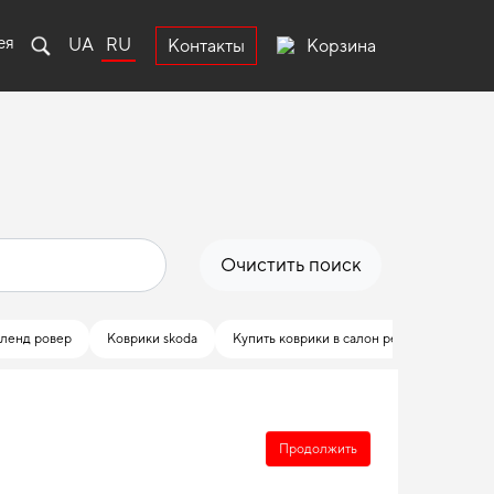
ея
UA
RU
Корзина
Контакты
Очистить поиск
 ленд ровер
Коврики skoda
Купить коврики в салон рено
Купить
Продолжить