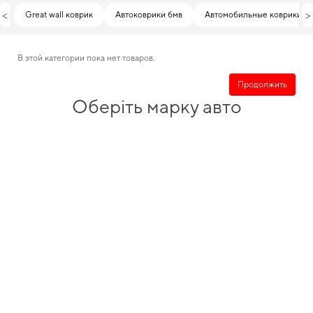
<
>
Great wall коврик
Автоковрики бмв
Автомобильные коврики to
В этой категории пока нет товаров.
Продолжить