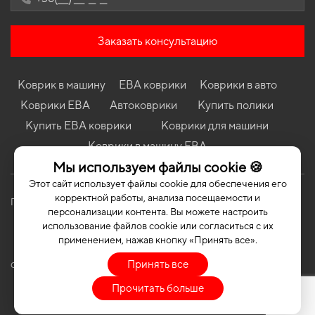
Crossover
Коврики в салон Chery Tiggo 8 2018-… I поколение EU Crossover
7-ми местная
Заказать консультацию
Коврики в салон Mini Paceman (R61) 2013 - … I поколение EU
Crossover
Коврик в машину
ЕВА коврики
Коврики в авто
Коврики в салон Jeep Grand Cherokee (WK2) 2010-2013 IV
поколение EU Crossover дорест
Коврики ЕВА
Автоковрики
Купить полики
Коврики в салон SsangYong Tivoli XLV 2016 - … I поколение EU
Купить ЕВА коврики
Коврики для машини
Crossover
Коврики в машину ЕВА
Коврики в салон Toyota 4Runner (N120) 1989 - 1995 II
Мы используем файлы cookie 🍪
поколение EU Crossover
Этот сайт использует файлы cookie для обеспечения его
Коврики в салон Volkswagen Polo (IV) 2001-2009 IV поколение
корректной работы, анализа посещаемости и
EU Hatchback 3-х дверная
Политика конфиденциальности
Публичная оферта
персонализации контента. Вы можете настроить
использование файлов cookie или согласиться с их
применением, нажав кнопку «Принять все».
Принять все
COPYRIGHT | EVASOTA © 2026 | ALL RIGHTS RESERVED
Прочитать больше