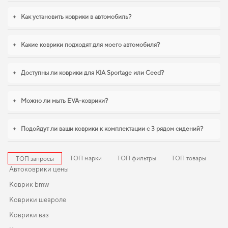
разумным решением. Для владельцев, которые ценят порядок в
автомобиле,
коврики лифан х60
,
eva коврики для gaz 1958
логично
+
Как установить коврики в автомобиль?
дополнят оснащение салона. И дальше будем помогать вам поддерживать
авто в отличном состоянии, предлагая только качественную продукцию.
+
Какие коврики подходят для моего автомобиля?
+
Доступны ли коврики для KIA Sportage или Ceed?
+
Можно ли мыть EVA-коврики?
+
Подойдут ли ваши коврики к комплектации с 3 рядом сидений?
ТОП марки
ТОП фильтры
ТОП товары
ТОП запросы
Автоковрики цены
Коврик bmw
Коврики шевроле
Коврики ваз