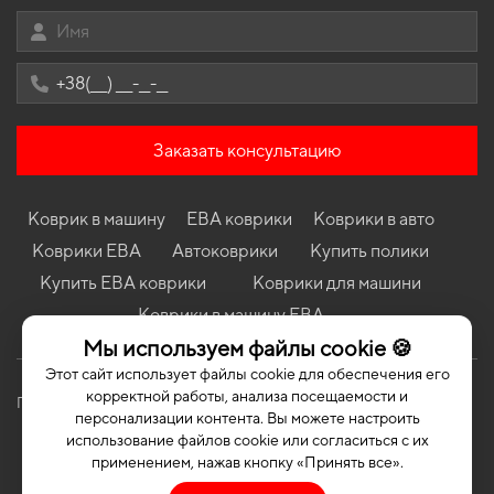
Коврики в салон Mercedes-Benz W205 C-Class 2014 - 2021 IV
поколение EU Sedan
Коврики в салон Hyundai EX8 2020-… I поколение EU VAN
Коврики Dodge Ram 1500 2009 - 2018 IV поколение USA
Pickup 4-х дверная 5-ти местная Crew Cab
Заказать консультацию
Коврики Toyota Land Cruiser Prado J150 2017 - 2023 IV
поколение EU Crossover 5-ти местная
Коврики GMC Acadia 2016 - 2023 II поколение USA Crossover 6-
Коврик в машину
ЕВА коврики
Коврики в авто
ти местная
Коврики ЕВА
Автоковрики
Купить полики
Коврики Mercedes-Benz W211 E-Class 2002 - 2009 III
поколение EU Sedan
Купить ЕВА коврики
Коврики для машини
Коврики в машину ЕВА
Коврики LADA Kalina 1119 2004 - 2013 I поколение EU
Hatchback
Мы используем файлы cookie 🍪
Коврики Renault Kangoo 2008 - 2013 II поколение EU Minivan
Этот сайт использует файлы cookie для обеспечения его
дорест 5-ти дверная 7-ми местная пассажир
корректной работы, анализа посещаемости и
Политика конфиденциальности
Публичная оферта
персонализации контента. Вы можете настроить
использование файлов cookie или согласиться с их
применением, нажав кнопку «Принять все».