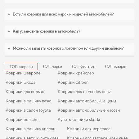
+
Есть ли коврики для всех марок и моделей автомобилей?
+
Как установить коврики в автомобиль?
+
Можно ли заказать коврики с логотипом или другим дизайном?
ТОП марки
ТОП фильтры
ТОП товары
ТОП запросы
Коврики шевроле
Коврики крайслер
Коврики шкода
Коврики citroen
Коврики для вольво
Коврики для mercedes benz
Коврики в машину пежо
Коврики автомобильные цены
Коврики в салон toyota
Коврики автомобильные ниссан
Коврики porsche
Купить коврики skoda
Коврики в машину ниссан
Коврики для мерседес
Коврики в авто купить киев
Коврики для автомобилей киев