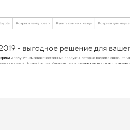
toyota
Коврики ленд ровер
Купить коврики мазда
Коврики для мерсе
 2019 - выгодное решение для ваше
оврики
и получить высококачественные продукты, которые надолго сохранят ва
енно выгодной. Хотите быстро обновить салон,
заказать аксессуары для автом
 позволит максимально уменьшить затраты на
коврики opel
и удовлетворит любы
лят вам наслаждаться более уютной и комфортной поездкой.
2019 — лучший выбор по цене и кач
 технологии и высокое качество,
коврики автомобильные ева
подчеркнет стату
 kia rio
становится разумным решением. Когда важна точная подгонка и аккур
з лишних усилий. С удовольствием продолжим помогать вам заботиться о ваше
ы