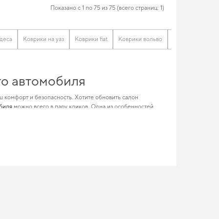
Показано с 1 по 75 из 75 (всего страниц: 1)
деса
Коврики на уаз
Коврики fiat
Коврики вольво
Коврики для дж
го автомобиля
ш комфорт и безопасность. Хотите обновить салон
обиля
можно всего в пару кликов. Одна из особенностей
е технические и эстетические требования. Подберите
еству
с вашего автомобиля, добавив стиль и элегантность. Сделайте
атный внешний вид,
eva коврики для soueast lioncel
,
коврики в
м авто и рекомендовать продукцию, в надежности которой