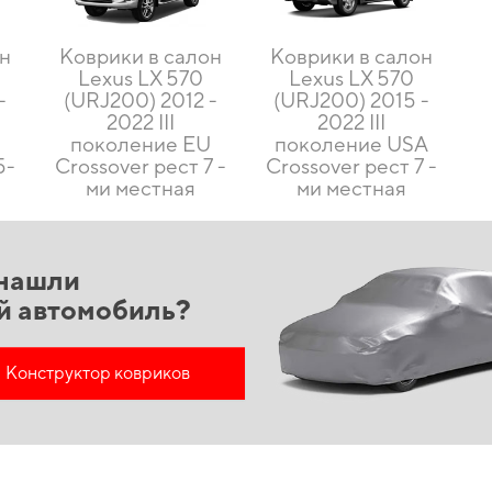
он
Коврики в салон
Коврики в салон
Lexus LX 570
Lexus LX 570
-
(URJ200) 2012 -
(URJ200) 2015 -
2022 III
2022 III
U
поколение EU
поколение USA
5-
Crossover рест 7 -
Crossover рест 7 -
ми местная
ми местная
нашли
й автомобиль?
Конструктор ковриков