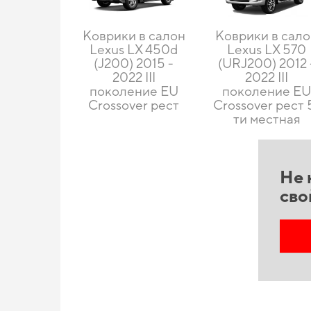
Коврики в салон
Коврики в сал
Lexus LX 450d
Lexus LX 570
(J200) 2015 -
(URJ200) 2012 
2022 III
2022 III
поколение EU
поколение E
Crossover рест
Crossover рест 
ти местная
Не 
сво