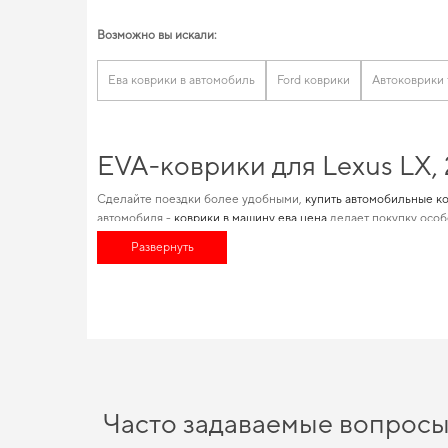
Возможно вы искали:
Ева коврики в автомобиль
Ford коврики
Автоковрики 
EVA-коврики для Lexus LX,
Сделайте поездки более удобными,
купить автомобильные к
автомобиля -
коврики в машину ева цена
делает покупку особ
наших решений состоит в специализации по маркам авто, что
Развернуть
полезные дополнения для машины,
для авто аксессуары
позво
EVA-коврики для Lexus LX, 
Наша продукция из EVA материала сочетает в себе передовые
салон более защищённым от грязи и влаги,
купить коврики для
салон для volkswagen polo
помогают поддерживать чистоту бе
уверены.
Часто задаваемые вопрос