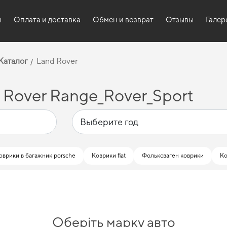
ы
Оплата и доставка
Обмен и возврат
Отзывы
Галер
Каталог
Land Rover
 Rover Range_Rover_Sport
оврики в багажник porsche
Коврики fiat
Фольксваген коврики
Ко