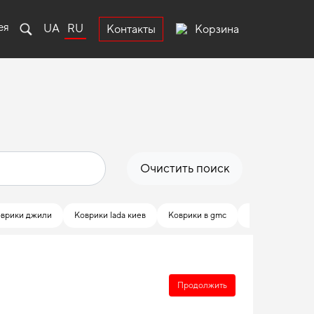
ея
UA
RU
Корзина
Контакты
Очистить поиск
врики джили
Коврики lada киев
Коврики в gmc
Купить коврики 
Продолжить