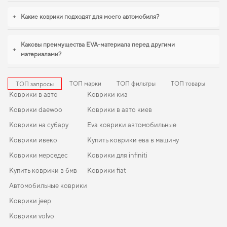
Если вы обновляете интерьер автомобиля,
коврик в багажник тойота аурис
,
+
Какие коврики подходят для моего автомобиля?
skoda fabia коврики в салон
уверенно справляются с нагрузками. С
удовольствием продолжим помогать вам заботиться о вашем авто и
рекомендовать продукцию, в надежности которой уверены.
Каковы преимущества EVA-материала перед другими
+
материалами?
ТОП марки
ТОП фильтры
ТОП товары
ТОП запросы
Коврики в авто
Коврики киа
Коврики daewoo
Коврики в авто киев
Коврики на субару
Eva коврики автомобильные
Коврики ивеко
Купить коврики ева в машину
Коврики мерседес
Коврики для infiniti
Купить коврики в бмв
Коврики fiat
Автомобильные коврики
Коврики jeep
Коврики volvo