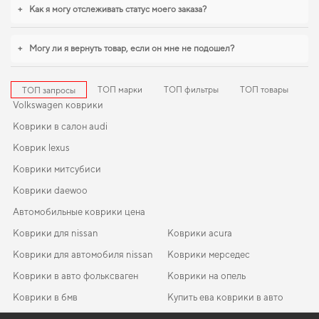
выбором водителя. Продолжим работать для вашего комфорта и
+
Как я могу отслеживать статус моего заказа?
предлагать товары, которым можно доверять каждый день.
+
Могу ли я вернуть товар, если он мне не подошел?
ТОП марки
ТОП фильтры
ТОП товары
ТОП запросы
Volkswagen коврики
Коврики в салон audi
Коврик lexus
Коврики митсубиси
Коврики daewoo
Автомобильные коврики цена
Коврики для nissan
Коврики acura
Коврики для автомобиля nissan
Коврики мерседес
Коврики в авто фольксваген
Коврики на опель
Коврики в бмв
Купить ева коврики в авто
Автомобильные коврики хонда
Коврики suzuki
EVA-коврики для KIA KX3 2019
Коврики в салон Toyota IQ 2008 - 2015 I поколение Japan
Mitsubishi коврики
Коврики хонда