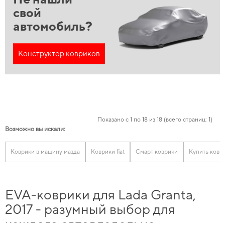
свой
автомобиль?
Конструктор ковриков
Показано с 1 по 18 из 18 (всего страниц: 1)
Возможно вы искали:
Коврики в машину мазда
Коврики fiat
Смарт коврики
Купить ковр
EVA-коврики для Lada Granta,
2017 - разумный выбор для
каждого автовладельца