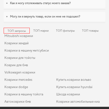
sedici
,
коврики для ваз 2106 цена
уверенно справляются с нагрузками.
+
Как я могу отслеживать статус моего заказа?
Будем рады и в дальнейшем помогать вам ухаживать за автомобилем и
предлагать только проверенные решения высокого качества.
+
Могу ли я вернуть товар, если он мне не подошел?
ТОП марки
ТОП фильтры
ТОП товары
ТОП запросы
Mitsubishi коврики
Коврики хендай
Коврики в машину митсубиси
Коврики для тойоты
Коврик для бмв
Volkswagen коврики
Коврики mercedes
Купить коврики вольво
Коврики dodge
Купить коврики hyundai
Коврики в машину тойота
Шкода коврики
Автоковрики бмв
Коврики автомобильные киа
Коврики автомобильные опель
Коврики fiat
EVA-коврики для BYD Yuan 2025
Коврики в салон Renault Logan MCV 2012 - 2016 II поколение
Коврики ford
Коврики suzuki