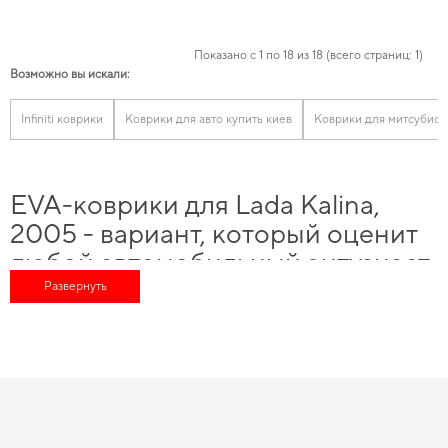
Показано с 1 по 18 из 18 (всего страниц: 1)
Возможно вы искали:
Infiniti коврики
Коврики для авто купить киев
Коврики для митсубиси
EVA-коврики для Lada Kalina,
2005 - вариант, который оценит
любой автомобильный энтузиаст
Развернуть
Наше наличие включает широкий спектр надежных аксессуаров, которые
помогут существенно обновить ваш автомобиль, а именно
купить коврики в
салон ниссан
и почувствовать себя увереннее на дороге благодаря
высокой надежности нашего ассортимента. Подберите решение для
повседневной защиты -
коврики eva цена
соответствует ожиданиям
водителей. Планируете защитить салон от грязи,
заказать коврики для авто
проще, чем кажется. Изобилие товаров для конкретных марок автомобилей
позволяет нам обеспечивать великолепную актуальность и качество для
3d