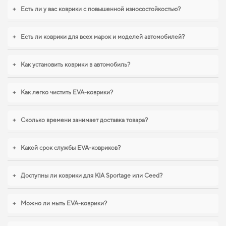
+
Есть ли у вас коврики с повышенной износостойкостью?
EVA-коврики для KIA Optima,
2014 отвечает всем вашим
+
Есть ли коврики для всех марок и моделей автомобилей?
требованиям
+
Как установить коврики в автомобиль?
Наши EVA ковры изготовлены для обеспечения вашего авто максимальной
защитой даже в самых суровых условиях,
интернет магазин автомобильные
коврики
гарантирует легкость ухода и поддержание идеального внешнего
+
Как легко чистить EVA-коврики?
вида на долгие годы. Стремитесь к порядку в салоне,
купить коврики для
хендай гетц
стоит уже сейчас. Когда важна точная подгонка и аккуратный
внешний вид,
коврики в багажник для ford fusion
,
eva коврики для seat 1995
+
Сколько времени занимает доставка товара?
становятся разумным выбором водителя. И дальше будем помогать вам
поддерживать авто в отличном состоянии, предлагая только качественную
продукцию.
+
Какой срок службы EVA-ковриков?
+
Доступны ли коврики для KIA Sportage или Ceed?
+
Можно ли мыть EVA-коврики?