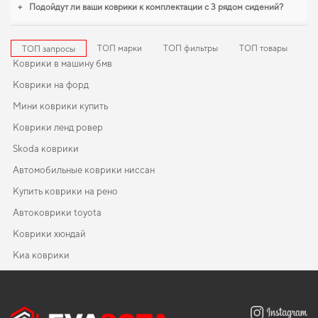
+
Подойдут ли ваши коврики к комплектации с 3 рядом сидений?
ТОП марки
ТОП фильтры
ТОП товары
ТОП запросы
Коврики в машину бмв
Коврики на форд
Мини коврики купить
Коврики ленд ровер
Skoda коврики
Автомобильные коврики ниссан
Купить коврики на рено
Автоковрики toyota
Коврики хюндай
Киа коврики
Smart коврики
Коврики для skoda
EVA-коврики для Suzuki Grand Vitara 2008
Коврики в салон Hyundai Maxcruz (NC) 2012-2018 III поколение
Коврики хендай
Коврики форд
Korea Crossover 7-ми местная
Автомобильные коврики volkswagen
Коврики вольво
EVA-коврики для Peugeot Partner 2024
Коврики citroen
Коврики nissan
Коврики в салон Nissan Sunny B12 1985 - 1990 VI поколение EU