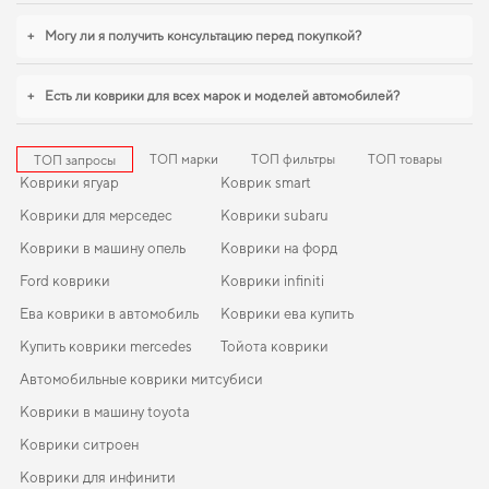
Когда важна точная посадка и аккуратный вид,
купить коврики для
+
Могу ли я получить консультацию перед покупкой?
mitsubishi outlander в салон
стоит уже сейчас. Если вы обновляете
интерьер автомобиля,
коврики для jaguar xj
,
коврики в багажник для audi q5
помогают поддерживать чистоту без лишних усилий. С удовольствием
+
Есть ли коврики для всех марок и моделей автомобилей?
продолжим помогать вам заботиться о вашем авто и рекомендовать
продукцию, в надежности которой уверены.
ТОП марки
ТОП фильтры
ТОП товары
ТОП запросы
Коврики ягуар
Коврик smart
Коврики для мерседес
Коврики subaru
Коврики в машину опель
Коврики на форд
Ford коврики
Коврики infiniti
Ева коврики в автомобиль
Коврики ева купить
Купить коврики mercedes
Тойота коврики
Автомобильные коврики митсубиси
Коврики в машину toyota
Коврики ситроен
Коврики для инфинити