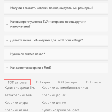
коврики для mazda cx 5
,
коврики для smart fortwo
уверенно справляются с
нагрузками. Продолжим работать для вашего комфорта и предлагать
+
Могу ли я заказать коврики по индивидуальным размерам?
товары, которым можно доверять каждый день.
Каковы преимущества EVA-материала перед другими
+
материалами?
+
Делаете ли вы EVA-коврики для Ford Focus и Kuga?
+
Нужно ли снятие лекал?
+
Как крепятся коврики в Ford?
ТОП марки
ТОП фильтры
ТОП товары
ТОП запросы
Купить коврики бмв
Коврики автомобильные киев
Автоковрики бмв
Коврики jaguar
Коврики акура
Коврики для vw
Коврики на ваз
Купить коврики peugeot