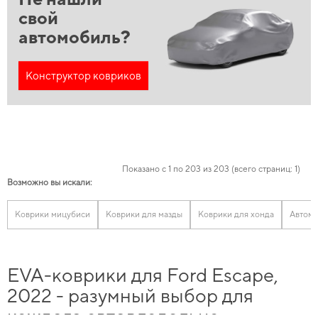
свой
автомобиль?
Конструктор ковриков
Показано с 1 по 203 из 203 (всего страниц: 1)
Возможно вы искали:
Коврики мицубиси
Коврики для мазды
Коврики для хонда
Автомо
EVA-коврики для Ford Escape,
2022 - разумный выбор для
каждого автовладельца