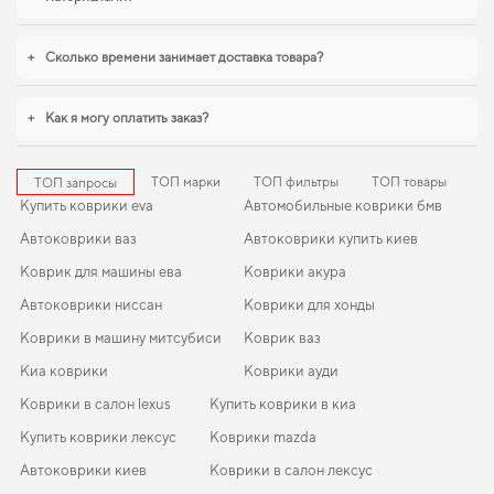
поддержание идеального внешнего вида на долгие годы. Продуманный
уход за автомобилем начинается с мелочей,
купить коврики kia rio
поможет
быстро решить задачу без лишних хлопот. Продуманная защита пола
+
Сколько времени занимает доставка товара?
начинается с правильного выбора,
коврики для тойота камри
,
eva коврики
для land rover defender
логично дополнят оснащение салона. Продолжим
работать для вашего комфорта и предлагать товары, которым можно
+
Как я могу оплатить заказ?
доверять каждый день.
ТОП марки
ТОП фильтры
ТОП товары
ТОП запросы
Купить коврики eva
Автомобильные коврики бмв
Автоковрики ваз
Автоковрики купить киев
Коврик для машины ева
Коврики акура
Автоковрики ниссан
Коврики для хонды
Коврики в машину митсубиси
Коврик ваз
Киа коврики
Коврики ауди
Коврики в салон lexus
Купить коврики в киа
Купить коврики лексус
Коврики mazda
Автоковрики киев
Коврики в салон лексус