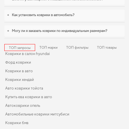
машину kia rio
удобно прямо на сайте. Продуманная защита пола
начинается с правильного выбора,
коврики для автомобиля hyundai ix35
,
eva коврики для kia ray
логично дополнят оснащение салона. И дальше
+
Как установить коврики в автомобиль?
будем помогать вам поддерживать авто в отличном состоянии, предлагая
только качественную продукцию.
+
Могу ли я заказать коврики по индивидуальным размерам?
ТОП марки
ТОП фильтры
ТОП товары
ТОП запросы
Коврики в салон hyundai
Форд коврики
Коврики в авто
Коврики хендай
Авто коврики тойота
Купить ева коврики в авто
Автоковрики опель
Автомобильные коврики митсубиси
Коврики бмв