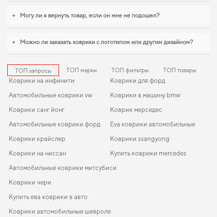
суперб
обеспечивают надежную эксплуатацию. Продолжим работать для
вашего комфорта и предлагать товары, которым можно доверять каждый
+
Могу ли я вернуть товар, если он мне не подошел?
день.
+
Можно ли заказать коврики с логотипом или другим дизайном?
ТОП марки
ТОП фильтры
ТОП товары
ТОП запросы
Коврики на инфинити
Коврики для форд
Автомобильные коврики vw
Коврики в машину bmw
Коврики санг йонг
Коврик мерседес
Автомобильные коврики форд
Eva коврики автомобильные
Коврики крайслер
Коврики ssangyong
Коврики на ниссан
Купить коврики mercedes
Автомобильные коврики митсубиси
Коврики чери
Купить ева коврики в авто
Коврики автомобильные шевроле