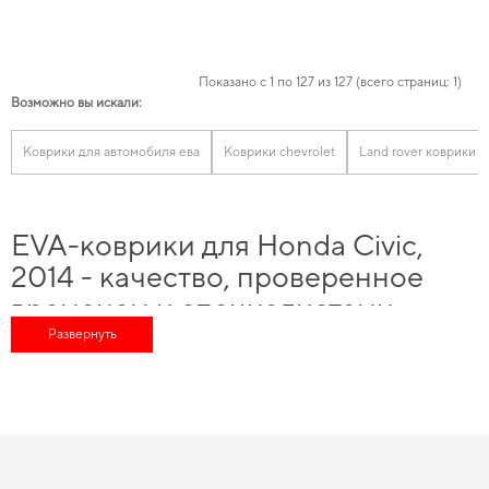
Показано с 1 по 127 из 127 (всего страниц: 1)
Возможно вы искали:
Коврики для автомобиля ева
Коврики chevrolet
Land rover коврики
EVA-коврики для Honda Civic,
2014 - качество, проверенное
временем и специалистами
Развернуть
Технологии и инновации, на которых построено наше производство,
помогут вам сэкономить время и средства, а именно
купить авто коврики в
салон
и насладиться безупречной заботой о вашем автомобиле в любое
время года. Подберите решение для повседневной защиты -
автоаксессуары цена
оправдывает свою популярность. Хотите быстро
обновить салон,
коврики eva заказать
будет правильным шагом. Изобилие
товаров для конкретных марок автомобилей позволяет нам обеспечивать