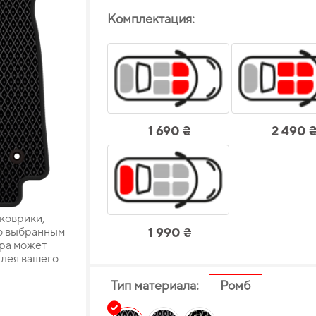
Комплектация:
1 690 ₴
2 490 
 коврики,
о выбранным
1 990 ₴
ара может
плея вашего
Тип материала:
Ромб