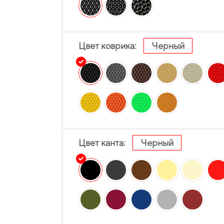
Цвет коврика:
Черный
Цвет канта:
Черный