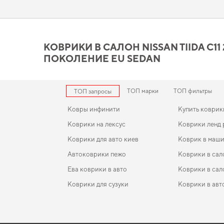
помогут вам выделить ваш автомобиль и создать незабываем
Коврики в салон Nissan Tii
вашего внимания
КОВРИКИ В САЛОН NISSAN TIIDA C11 20
ПОКОЛЕНИЕ EU SEDAN
Созданные из прочного EVA материала, наши коврики обес
индивидуальный стиль. Если хотите сохранить интерьер в и
купити коврики для nissan murano
,
коврики в салон фольксва
качественную продукцию.
ТОП марки
ТОП фильтры
ТОП запросы
Ковры инфинити
Купить коврик
Коврики на лексус
Коврики ленд
Коврики для авто киев
Коврик в маши
Автоковрики пежо
Коврики в сал
Ева коврики в авто
Коврики в сал
Коврики для сузуки
Коврики в авт
Коврики ауди
EVA-коврики для Fiat Freemont 2011
Коврики в салон BMW F07 5 Series Gran Turismo 2
Коврики воль
2017 VI поколение EU Liftback рест