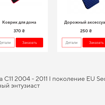
Коврик для дома
Дорожный аксессу
370 ₴
250 ₴
Детали
Заказать
Детали
Заказать
da C11 2004 - 2011 I поколение EU S
ый энтузиаст
ле
и получить качественный и безопасный продукт, которого вы можете доверя
 грязи,
заказать коврики для авто
проще, чем кажется. Наш каталог позволяет в
коврики ева фольксваген
и зделает автомобиль более комфортным и долговеч