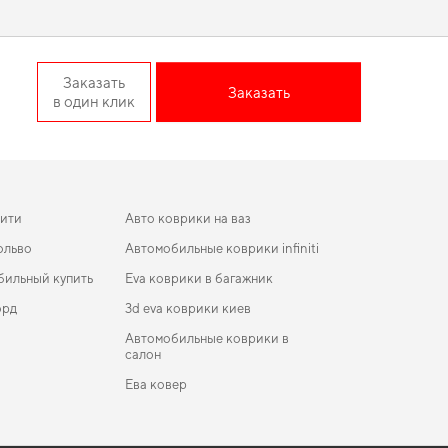
edan действительно стоит
Заказать
Заказать
в один клик
вашему авто эксклюзивный вид, который подчеркнет ваш
ебуется баланс между эстетикой и функциональностью,
поддерживать авто в отличном состоянии, предлагая только
ити
Авто коврики на ваз
ольво
Автомобильные коврики infiniti
бильный купить
Eva коврики в багажник
орд
3d eva коврики киев
Автомобильные коврики в
салон
Ева ковер
и
коврики для Ford Transit 1996
ики в салон BMW X6 E71 2008-2012 I поколение
Коврики mini
SA Crossover дорест