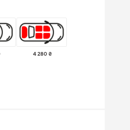
₴
4 280 ₴