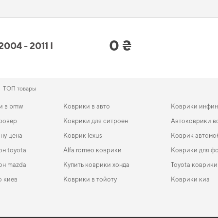
ые впечатления.
da C11 2004 - 2011 I поколение EU S
0 ₴
04 - 2011 I
печивают ваш автомобиль дополнительной защитой,
полики в багажник
предаст 
деальном состоянии,
купить коврики для nissan juke
стоит уже сейчас. Когда тр
ген пассат
логично дополнят оснащение салона. И дальше будем помогать вам 
ТОП товары
и в bmw
Коврики в авто
Коврики инфин
 ровер
Коврики для ситроен
Автоковрики в
ну цена
Коврик lexus
Коврик автомо
он toyota
Alfa romeo коврики
Коврики для ф
он mazda
Купить коврики хонда
Toyota коврики
о киев
Коврики в тойоту
Коврики киа
013-
во
EVA-коврики для Ford Fiesta 1999
Коврики в салон Nissan Note E11 2004 - 2013 I
Коврики honda
Subaru коврик
EVA-
Ковр
поколение EU Minivan
EU/U