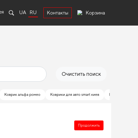
ея
UA
RU
Корзина
Контакты
Очистить поиск
Коврик альфа ромео
Коврики для авто smart киев
Dodge коврики 
Продолжить