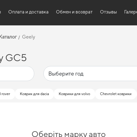
ы
Оплата и доставка
Обмен и возврат
Отзывы
Галер
Каталог
Geely
ly GC5
 rover
Коврик для dacia
Коврики для volvo
Chevrolet коврики