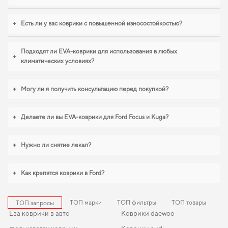
+
Есть ли у вас коврики с повышенной износостойкостью?
Подходят ли EVA-коврики для использования в любых
+
климатических условиях?
+
Могу ли я получить консультацию перед покупкой?
+
Делаете ли вы EVA-коврики для Ford Focus и Kuga?
+
Нужно ли снятие лекал?
+
Как крепятся коврики в Ford?
ТОП марки
ТОП фильтры
ТОП товары
ТОП запросы
Ева коврики в авто
Коврики daewoo