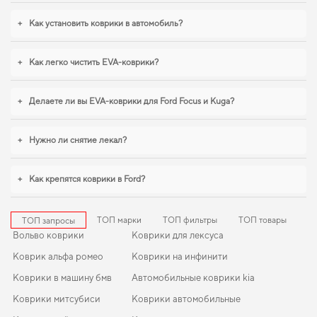
21099
стоит уже сейчас. Когда требуется баланс между эстетикой и
функциональностью,
eva коврики для заз славута
,
коврики для renault
+
Как установить коврики в автомобиль?
latitude
обеспечивают надежную эксплуатацию. Продолжим работать для
вашего комфорта и предлагать товары, которым можно доверять каждый
день.
+
Как легко чистить EVA-коврики?
+
Делаете ли вы EVA-коврики для Ford Focus и Kuga?
+
Нужно ли снятие лекал?
+
Как крепятся коврики в Ford?
ТОП марки
ТОП фильтры
ТОП товары
ТОП запросы
Вольво коврики
Коврики для лексуса
Коврик альфа ромео
Коврики на инфинити
Коврики в машину бмв
Автомобильные коврики kia
Коврики митсубиси
Коврики автомобильные