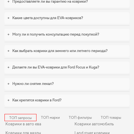
долговечную защиту от грязи и влаги. Для тех, кто ценит чистоту и
+
Предоставляете ли вы гарантию на коврики?
практичность,
купить коврики для bmw x3
стоит уже сейчас. Продуманная
защита пола начинается с правильного выбора,
коврики для opel insignia
,
коврики для салона автомобиля fiat ulysse
помогают поддерживать чистоту
+
Какие цвета доступны для EVA-ковриков?
без лишних усилий. Продолжим работать для вашего комфорта и
предлагать товары, которым можно доверять каждый день.
+
Могу ли я получить консультацию перед покупкой?
+
Как выбрать коврики для зимнего или летнего периода?
+
Делаете ли вы EVA-коврики для Ford Focus и Kuga?
+
Нужно ли снятие лекал?
+
Как крепятся коврики в Ford?
ТОП марки
ТОП фильтры
ТОП товары
ТОП запросы
Коврики в авто ева
Коврики автомобиль
Коврики для мазды
Land rover коврики