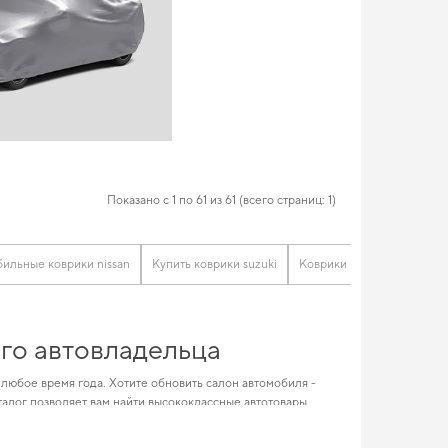
Показано с 1 по 61 из 61 (всего страниц: 1)
ильные коврики nissan
Купить коврики suzuki
Коврики mercedes
Авт
ого автовладельца
любое время года. Хотите обновить салон автомобиля -
алог позволяет вам найти высококлассные автотовары,
 в мир безупречного стиля и комфорта. Хотите улучшить