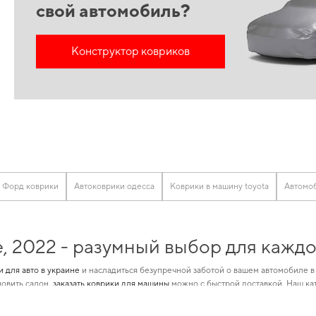
свой автомобиль?
Конструктор ковриков
Форд коврики
Автоковрики одесса
Коврики в машину toyota
Автомоб
e, 2022 - разумный выбор для кажд
и для авто в украине
и насладиться безупречной заботой о вашем автомобиле в 
новить салон,
заказать коврики для машины
можно с быстрой доставкой. Наш кат
 предназначенные для
автомобильные коврики тойота
и позволит вам окунуться
аже самого требовательного пользователя.