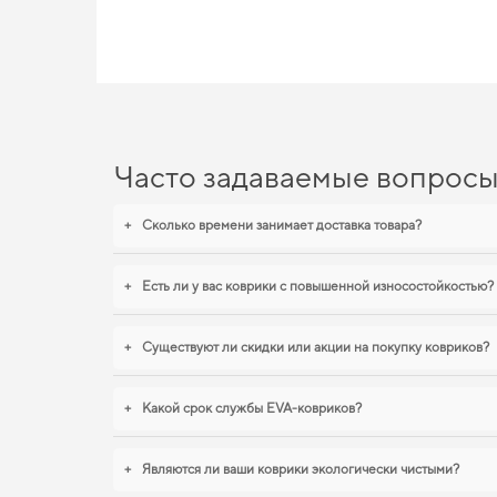
EVA-коврики для Fiat Ulyss
С нашими EVA ковриками ваш автомобиль будет выглядеть бо
Если хотите сохранить интерьер в идеальном состоянии,
купи
коврики для nissan kicks
станут практичным решением на кажд
Часто задаваемые вопрос
+
Сколько времени занимает доставка товара?
+
Есть ли у вас коврики с повышенной износостойкостью?
+
Существуют ли скидки или акции на покупку ковриков?
+
Какой срок службы EVA-ковриков?
+
Являются ли ваши коврики экологически чистыми?