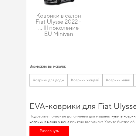
Коврики в салон
Fiat Ulysse 2022 -
... III поколение
EU Minivan
Возможно вы искали:
Коврики для додж
Коврики хюндай
Коврики мини
EVA-коврики для Fiat Ulyss
Подберите полезные дополнения для машины,
купить коврик
коврики в машину цена
приятно вас удивит. Хотите быстро об
идеально подходящие для определенной марки автомобиля,
Развернуть
оснащение авто,
аксессуары к авто
не оставят равнодушным д