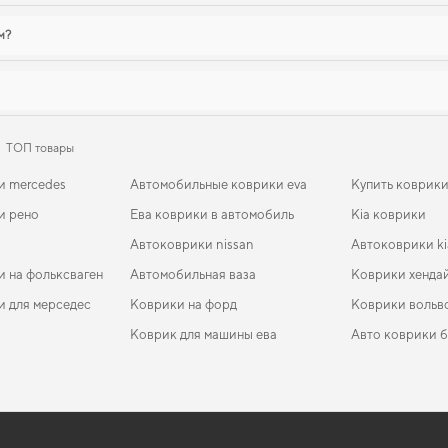
м?
ТОП товары
и mercedes
Автомобильные коврики eva
Купить коврики
и рено
Ева коврики в автомобиль
Kia коврики
Автоковрики nissan
Автоковрики ki
и на фольксваген
Автомобильная ваза
Коврики хенда
и для мерседес
Коврики на форд
Коврики вольв
Коврик для машины ева
Авто коврики 
EVA-коврики для Suzuki Liana 2002
Коврики в салон Toyota Land Cruiser 100 2003 - 2007
Коврики хендай
Subaru коврик
EVA-
Ковр
VIII поколение EU Crossover 7-ми местная
поко
во
EVA-коврики для Daihatsu Sirion 2008
Коврики nissan
Коврики для л
EVA-
ение
Коврики в салон Chevrolet Cruze (J300) 2009-2016 II
Ковр