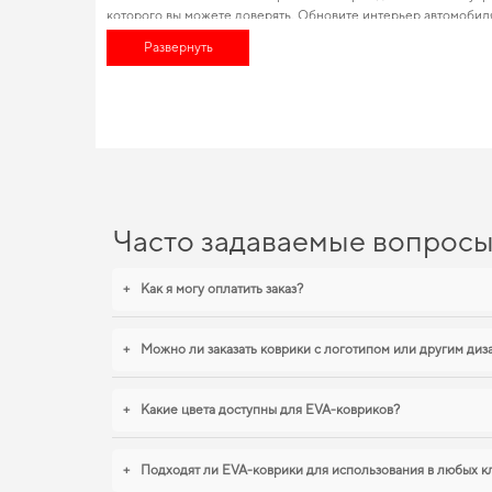
которого вы можете доверять. Обновите интерьер автомобил
легко онлайн. Изобилие товаров для конкретных марок автом
Развернуть
вашего авто, повысив его ценность на рынке. Хотите улучшит
EVA-коврики для Fiat Fullb
Наши EVA ковры изготовлены для обеспечения вашего авто м
первоначальный внешний вид. Если хотите сохранить интерь
opel insignia
,
infiniti qx60 коврики
уверенно справляются с наг
Часто задаваемые вопрос
+
Как я могу оплатить заказ?
+
Можно ли заказать коврики с логотипом или другим ди
+
Какие цвета доступны для EVA-ковриков?
+
Подходят ли EVA-коврики для использования в любых к