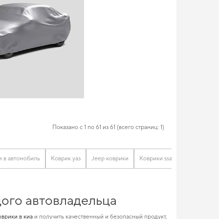
Показано с 1 по 61 из 61 (всего страниц: 1)
и в автомобиль
Коврик уаз
Jeep коврики
Коврики ssangyong
Коври
дого автовладельца
оврики в киа
и получить качественный и безопасный продукт,