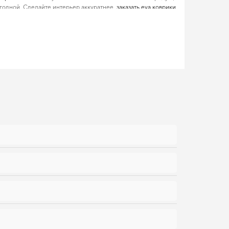
годной. Сделайте интерьер аккуратнее,
заказать eva коврики
я
коврик в багажник nissan
и усилит привлекательность
тетики вашему авто.
его внимания
щищает ваш автомобиль от износа и сохраняет его
. Если вы обновляете интерьер автомобиля,
авто коврики для
рым можно доверять каждый день.