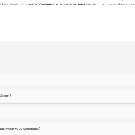
я без переплат -
автомобильные коврики eva цена
делает покупку особенно вы
обилей позволяет нам обеспечивать великолепную актуальность и качество дл
ь оснащение авто,
аксессуары автомобиль
добавят новый уровень комфорта и эс
ack, 2018 действительно стоит ваш
аксимальной защитой даже в самых суровых условиях,
ева коврики бежевые
за
ер в идеальном состоянии,
купить коврики для toyota fj cruiser
стоит уже сейчас
рузками. Продолжим работать для вашего комфорта и предлагать товары, кото
ы
зайном?
лиматических условиях?