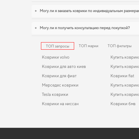
+
Могу ли я заказать коврики по индивидуальным размера
+
Могу ли я получить консультацию перед покупкой?
ТОП марки
ТОП фильтры
ТОП запросы
Коврики volvo
Купить коврик
Коврики для авто киев
Купить коврик
Коврики для фиат
Коврики fiat
Мерседес коврики
Купить коврик
Tesla коврики
Купить коврик
Коврики на ниссан
Коврики бмв
Коврики тесла
EVA-коврики для Nissan Patrol 2021
Коврики в салон Nissan Leaf (ZE0) 2010 - 2017 I
Коврики jeep
поколение USA Hatchback
Коврики fiat
EVA-коврики для Chevrolet Lacetti 2011
Коврики воль
Коврики в салон Chery Tiggo 2 Pro 2020-… I покол