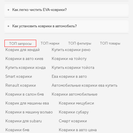
привлекательность. Если хотите сохранить интерьер в идеальном
состоянии,
купить коврики для volvo xc60
удобно прямо на сайте.
+
Как легко чистить EVA-коврики?
Продуманная защита пола начинается с правильного выбора,
коврики
infiniti qx56
,
коврики в салон для volkswagen arteon
становятся разумным
выбором водителя. Рады быть полезными в заботе о вашем автомобиле и
+
Как установить коврики в автомобиль?
предлагать решения, которые оправдывают ожидания.
ТОП марки
ТОП фильтры
ТОП товары
ТОП запросы
Коврик для хендай
Купить коврики рено
Коврики в авто киев
Коврики на тойоту
Купить коврики хонда
Купить коврики тойота
Smart коврики
Ева коврики в авто
Renault коврики
Автомобильные коврики ева купить
Коврики в салон бмв
Коврики автомобильные
Коврик для машины ева
Коврики мицубиси
Коврики в машину вольво
Коврики субару
Коврики для subaru
Смарт коврики
Коврики бмв
Коврики в авто цена