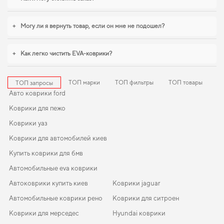
точная подгонка и аккуратный внешний вид,
коврики для kia niro
,
mazda cx 7
коврики
становятся разумным выбором водителя. И дальше будем помогать
вам поддерживать авто в отличном состоянии, предлагая только
+
Могу ли я вернуть товар, если он мне не подошел?
качественную продукцию.
+
Как легко чистить EVA-коврики?
ТОП марки
ТОП фильтры
ТОП товары
ТОП запросы
Авто коврики ford
Коврики для пежо
Коврики уаз
Коврики для автомобилей киев
Купить коврики для бмв
Автомобильные eva коврики
Автоковрики купить киев
Коврики jaguar
Автомобильные коврики рено
Коврики для ситроен
Коврики для мерседес
Hyundai коврики