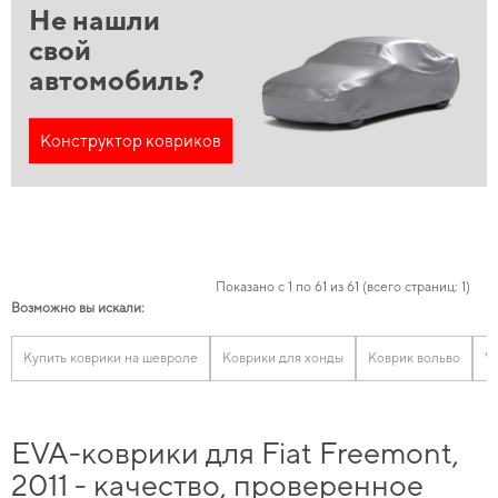
Не нашли
свой
автомобиль?
Конструктор ковриков
Показано с 1 по 61 из 61 (всего страниц: 1)
Возможно вы искали:
Купить коврики на шевроле
Коврики для хонды
Коврик вольво
V
EVA-коврики для Fiat Freemont,
2011 - качество, проверенное