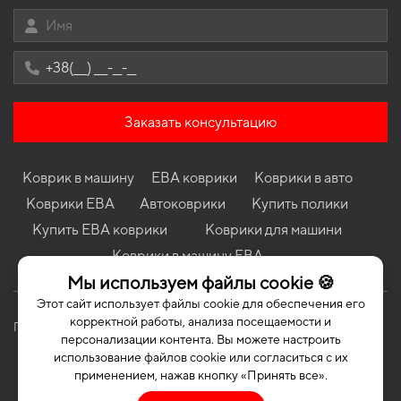
Коврики в салон Toyota Previa XR30/XR40 2000 - 2006 II
поколение EU Minivan
Коврики в салон Mitsubishi Lancer Evolution 2005 - 2007 IX
поколение EU Universal
Коврики в салон Audi 100 (C4) 1990-1994 IV поколение EU
Sedan
Заказать консультацию
Коврики в салон Chery M11 (A3) 2008-2015 I поколение EU
Sedan
Коврики в салон Chevrolet Captiva (С140) 2011-2018 I
Коврик в машину
ЕВА коврики
Коврики в авто
поколение EU Crossover рест 5-ти местная
Коврики ЕВА
Автоковрики
Купить полики
Коврики Dacia Logan 2004 - 2012 I поколение EU Sedan
Купить ЕВА коврики
Коврики для машини
Коврики Mitsubishi Carisma 1999 - 2004 I поколение EU Liftback
Коврики в машину ЕВА
Коврики Porsche Panamera 970 2009 - 2016 I поколение EU
Мы используем файлы cookie 🍪
Liftback Long
Этот сайт использует файлы cookie для обеспечения его
корректной работы, анализа посещаемости и
Политика конфиденциальности
Публичная оферта
персонализации контента. Вы можете настроить
использование файлов cookie или согласиться с их
применением, нажав кнопку «Принять все».