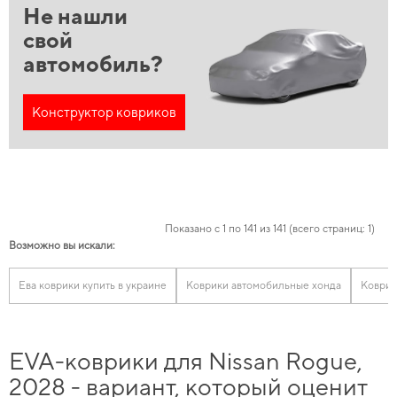
Не нашли
свой
автомобиль?
Конструктор ковриков
Показано с 1 по 141 из 141 (всего страниц: 1)
Возможно вы искали:
Ева коврики купить в украине
Коврики автомобильные хонда
Коврик
EVA-коврики для Nissan Rogue,
2028 - вариант, который оценит