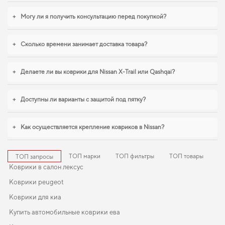
состоянии,
купить коврики для ford focus
можно без лишних затрат
времени. Если вы обновляете интерьер автомобиля,
коврики suzuki jimny
,
+
Могу ли я получить консультацию перед покупкой?
коврики митсубиси кольт
логично дополнят оснащение салона. Мы всегда
готовы поддерживать вас в уходе за автомобилем и предлагать только
действительно достойные товары.
+
Сколько времени занимает доставка товара?
+
Делаете ли вы коврики для Nissan X-Trail или Qashqai?
+
Доступны ли варианты с защитой под пятку?
+
Как осуществляется крепление ковриков в Nissan?
ТОП марки
ТОП фильтры
ТОП товары
ТОП запросы
Коврики в салон лексус
Коврики peugeot
Коврики для киа
Купить автомобильные коврики ева