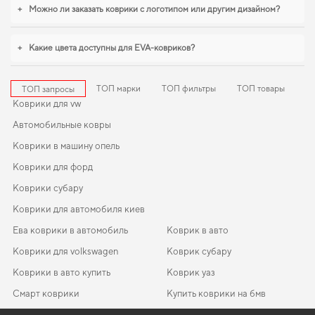
дополнят оснащение салона. Мы всегда готовы поддерживать вас в уходе
+
Можно ли заказать коврики с логотипом или другим дизайном?
за автомобилем и предлагать только действительно достойные товары.
+
Какие цвета доступны для EVA-ковриков?
ТОП марки
ТОП фильтры
ТОП товары
ТОП запросы
Коврики для vw
Автомобильные ковры
Коврики в машину опель
Коврики для форд
Коврики субару
Коврики для автомобиля киев
Ева коврики в автомобиль
Коврик в авто
Коврики для volkswagen
Коврик субару
Коврики в авто купить
Коврик уаз
Смарт коврики
Купить коврики на бмв
Коврики ситроен
Коврики тойота
EVA-коврики для Lancia Lybra 2004
Коврики в салон Volkswagen Jetta (VI) 2010-2018 VI поколение
Коврики ева бмв
Автоковрики mazda
Коврики хендай