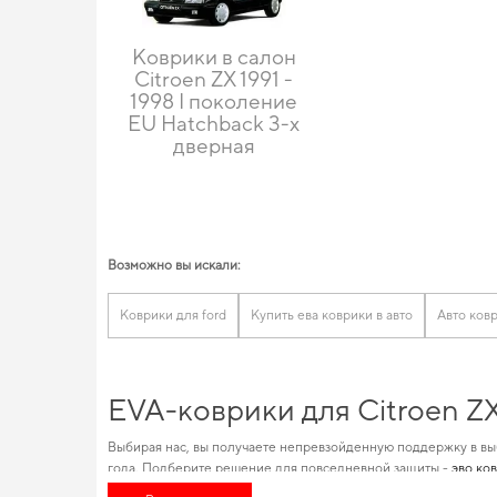
Коврики в салон
Citroen ZX 1991 -
1998 I поколение
EU Hatchback 3-х
дверная
Возможно вы искали:
Коврики для ford
Купить ева коврики в авто
Авто ков
EVA-коврики для Citroen ZX
Выбирая нас, вы получаете непревзойденную поддержку в вы
года. Подберите решение для повседневной защиты -
эво ко
Изобилие товаров для конкретных марок автомобилей позвол