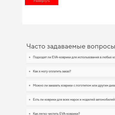
Развернуть
зависимости от условий эксплуатации. Сделайте поездки бо
EVA-коврики для Citroen Z
Используйте наш широкий спектр EVA ковриков, и вы увидите
эстетикой для вашего автомобиля. Стремитесь к порядку в са
автомобиле,
коврики для ауди q7
,
коврики в салон для mazda 
проверенные решения высокого качества.
Часто задаваемые вопрос
+
Подходят ли EVA-коврики для использования в любых к
+
Как я могу оплатить заказ?
+
Можно ли заказать коврики с логотипом или другим ди
+
Есть ли коврики для всех марок и моделей автомобилей
+
Как легко чистить EVA-коврики?