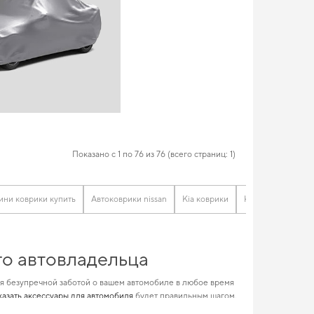
Показано с 1 по 76 из 76 (всего страниц: 1)
ни коврики купить
Автоковрики nissan
Kia коврики
Коврики для фол
го автовладельца
я безупречной заботой о вашем автомобиле в любое время
казать аксессуары для автомобиля
будет правильным шагом.
омобильные bmw
и усилит характеристики вашего авто в