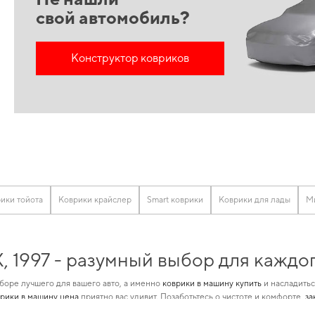
свой автомобиль?
Конструктор ковриков
рики тойота
Коврики крайслер
Smart коврики
Коврики для лады
Ми
, 1997 - разумный выбор для каждо
боре лучшего для вашего авто, а именно
коврики в машину купить
и насладитьс
врики в машину цена
приятно вас удивит. Позаботьтесь о чистоте и комфорте,
за
яет нам обеспечивать великолепную актуальность и качество для
коврики авт