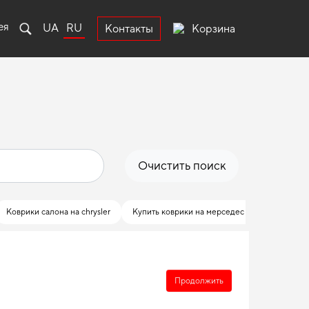
ея
UA
RU
Корзина
Контакты
Очистить поиск
Коврики салона на chrysler
Купить коврики на мерседес
Купить ков
Продолжить