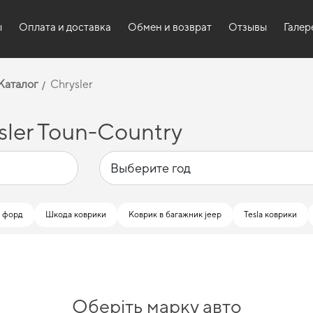
ы
Оплата и доставка
Обмен и возврат
Отзывы
Галер
Каталог
Chrysler
ler Toun-Country
я форд
Шкода коврики
Коврик в багажник jeep
Tesla коврики