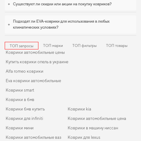
порядок в автомобиле,
коврики для kia sportage
,
коврики для 166 alfa romeo
+
Существуют ли скидки или акции на покупку ковриков?
уверенно справляются с нагрузками. И дальше будем помогать вам
поддерживать авто в отличном состоянии, предлагая только качественную
продукцию.
Подходят ли EVA-коврики для использования в любых
+
климатических условиях?
ТОП марки
ТОП фильтры
ТОП товары
ТОП запросы
Коврики автомобильные цены
Купить коврики опель в украине
Alfa romeo коврики
Eva коврики автомобильные
Коврики smart
Коврики в бмв
Коврики бмв купить
Коврики kia
Коврики для infiniti
Коврики автомобильные цена
Коврики мини
Коврики в машину ниссан
Коврики автомобильные ваз
Коврик для lexus