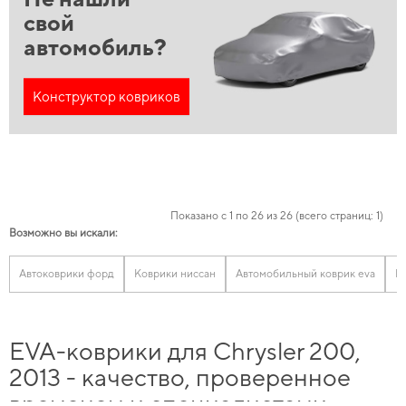
свой
автомобиль?
Конструктор ковриков
Показано с 1 по 26 из 26 (всего страниц: 1)
Возможно вы искали:
Автоковрики форд
Коврики ниссан
Автомобильный коврик eva
К
EVA-коврики для Chrysler 200,
2013 - качество, проверенное
временем и специалистами