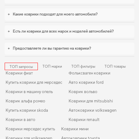
+
Какие коврики подходят для моего автомобиля?
+
Есть ли коврики для всех марок и моделей автомобилей?
+
Предоставляете ли вы гарантию на коврики?
ТОП марки
ТОП фильтры
ТОП товары
ТОП запросы
Коврики фиат
Фольксваген коврики
Купить коврики для мерседес
Авто коврики ford
Коврики в машину опель
Коврик вольво
Коврик альфа ромео
Коврики для mitsubishi
Купить коврики skoda
Автоковрики volkswagen
Коврики в авто
Коврики renault
Коврики мерседес купить
Коврики мини
Коврики для volkswagen
Автоковрики toyota