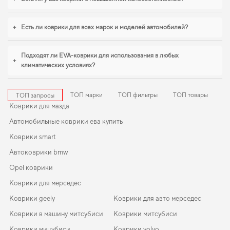
купить коврики на кашкай
удобно прямо на сайте. В условиях ежедневных
поездок особенно важна практичность,
коврики для mitsubishi l200
,
коврики для renault scenic
уверенно справляются с нагрузками. Мы всегда
+
Есть ли коврики для всех марок и моделей автомобилей?
готовы поддерживать вас в уходе за автомобилем и предлагать только
действительно достойные товары.
Подходят ли EVA-коврики для использования в любых
+
климатических условиях?
ТОП марки
ТОП фильтры
ТОП товары
ТОП запросы
Коврики для мазда
Автомобильные коврики ева купить
Коврики smart
Автоковрики bmw
Opel коврики
Коврики для мерседес
Коврики geely
Коврики для авто мерседес
Коврики в машину митсубиси
Коврики митсубиси
Коврики мицубиси
Коврики volvo