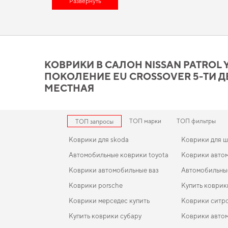
коврики цена
Развернуть
помогает разумно сэкономить Позаботьтесь о 
подходящие для определенной марки автомобиля, предназ
Позаботьтесь о комфорте в дороге,
для автомобиля аксессуа
Коврики в салон Nissan Pat
ти местная отвечает всем
КОВРИКИ В САЛОН NISSAN PATROL Y-6
ПОКОЛЕНИЕ EU CROSSOVER 5-ТИ Д
Используйте наш широкий спектр EVA ковриков, и вы увидите
на долгие годы. Если хотите сохранить интерьер в идеально
МЕСТНАЯ
opel antara
,
коврики мазда 6
помогают поддерживать чистоту 
ТОП марки
ТОП фильтры
ТОП запросы
Коврики для skoda
Коврики для 
Автомобильные коврики toyota
Коврики авто
Коврики автомобильные ваз
Автомобильны
Коврики porsche
Купить коврик
Коврики мерседес купить
Коврики ситр
Купить коврики субару
Коврики авто