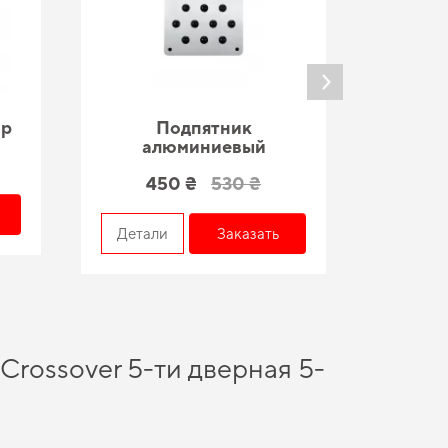
ар
Подпятник
По
алюминиевый
450 ₴
530 ₴
Детал
Детали
Заказать
 Crossover 5-ти дверная 5-
времени. Подберите решение для повседневной защиты -
eva