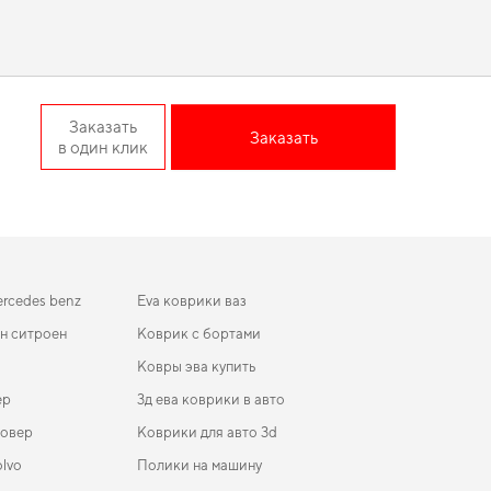
г позволяет вам найти высококлассные автотовары, идеально
й даже для самых требовательных автомобилистов.
а дороге.
 Crossover 5-ти дверная 5-
Заказать
Заказать
в один клик
т легкость ухода и поддержание идеального внешнего вида
в, которые ценят порядок в автомобиле,
eva коврики для
ом состоянии, предлагая только качественную продукцию.
rcedes benz
Eva коврики ваз
н ситроен
Коврик с бортами
Ковры эва купить
ep
3д ева коврики в авто
ровер
Коврики для авто 3d
lvo
Полики на машину