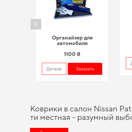
Органайзер для
автомобиля
1100 ₴
азать
Детали
Заказать
Коврики в салон Nissan Pat
ти местная - разумный выб
Хотите улучшить оснащение авто,
купить коврики на уаз
и со