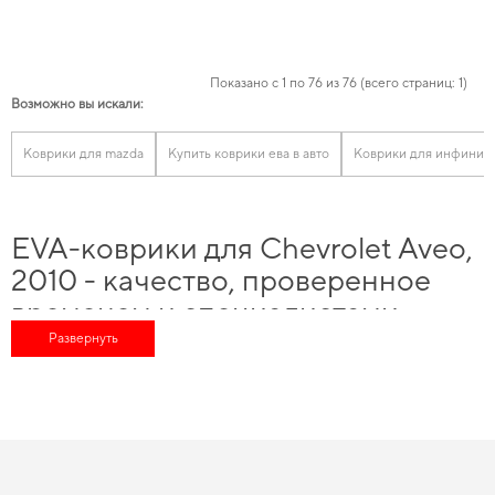
Показано с 1 по 76 из 76 (всего страниц: 1)
Возможно вы искали:
Коврики для mazda
Купить коврики ева в авто
Коврики для инфинит
EVA-коврики для Chevrolet Aveo,
2010 - качество, проверенное
временем и специалистами
Развернуть
Выбирая нас, вы получаете непревзойденную поддержку в выборе лучшего
для вашего авто, а именно
автоаксессуары купить в интернет магазине
и
насладиться безупречной заботой о вашем автомобиле в любое время года.
Подберите решение для повседневной защиты -
eva коврики цена
оправдывает свою популярность. Позаботьтесь о чистоте и комфорте,
заказать коврики ева в машину
можно с быстрой доставкой. Одна из
особенностей наших решений состоит в специализации по маркам авто, что