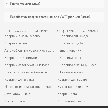
+
Имеют коврики запах?
+
Подойдет ли коврик в багажник для VW Tiguan или Passat?
ТОП марки
ТОП фильтры
ТОП товары
ТОП запросы
Коврики в машину рено
Коврики для шкода
Коврики на ваз
Коврики toyota
Автомобильные коврики eva цена
Smart коврики
Коврики на инфинити
Коврики тесла
Коврики автомобильные киев
Коврики в машину ниссан
Eva коврики автомобильные
Тойота коврики
Коврики для ягуара
Коврики для subaru
Интернет магазин автоковриков
Купить коврики bmw
Автоковрики киа
Коврики ford
Tesla коврики
Автоковрики цены