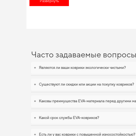
Развернуть
своего авто,
аксессуары для автомобилиста
не оставят равнод
EVA-коврики для Audi A8, 
Созданные из прочного EVA материала, наши коврики обесп
вид. Если хотите сохранить интерьер в идеальном состоянии,
renault lodgy
,
eva коврики для toyota yaris verso
обеспечивают н
Часто задаваемые вопрос
+
Являются ли ваши коврики экологически чистыми?
+
Существуют ли скидки или акции на покупку ковриков?
+
Каковы преимущества EVA-материала перед другими м
+
Какой срок службы EVA-ковриков?
+
Есть ли у вас коврики с повышенной износостойкостью?