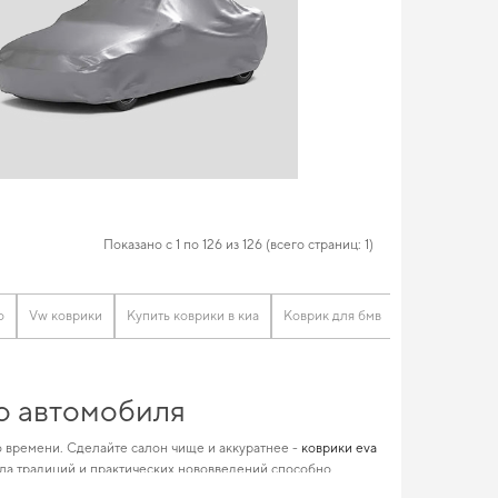
Показано с 1 по 126 из 126 (всего страниц: 1)
о
Vw коврики
Купить коврики в киа
Коврик для бмв
Land rover ко
го автомобиля
 времени. Сделайте салон чище и аккуратнее -
коврики eva
ла традиций и практических нововведений способно
одаря высоким стандартам. Обновите функциональность