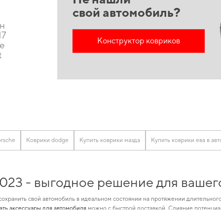
свой автомобиль?
он
17
Конструктор ковриков
ие
t
rsche
Коврики dodge
Купить коврики мазда
Купить коврики ева в авт
2023 - выгодное решение для ваше
сохранить свой автомобиль в идеальном состоянии на протяжении длительного
зать аксессуары для автомобиля
можно с быстрой доставкой. Слияние потенциа
ки для mg
и даст возможность автомобилю раскрыть весь свой потенциал благ