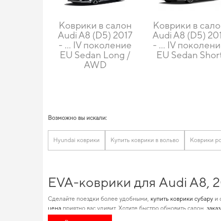
Коврики в салон
Коврики в сал
Audi A8 (D5) 2017
Audi A8 (D5) 20
- … IV поколение
- … IV поколен
EU Sedan Long /
EU Sedan Shor
AWD
Возможно вы искали:
Hyundai коврики
Купить коврики в вольво
Коврики po
EVA-коврики для Audi A8, 
Сделайте поездки более удобными,
купить коврики субару
и 
цена
приятно вас удивит. Хотите быстро обновить салон,
зака
подарить вам максимальный комфорт от использования
коври