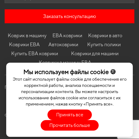
Коврики в салон Volkswagen Golf (III) 1991-1998 III поколение
EU Hatchback 3-х дверная
Коврики в салон Toyota Prius 1997 - 2003 I поколение EU Sedan
Заказать консультацию
Коврики Dodge Ram Van 1994 - 2003 III поколение USA VAN
Коврики Hyundai EX8 2020 - … I поколение EU VAN
Коврик в машину
ЕВА коврики
Коврики в авто
Коврики Infiniti Q50 2013 - 2018 I поколение USA Sedan Hybrid
Коврики ЕВА
Автоковрики
Купить полики
Коврики Samsung QM6 2016 - 2024 II поколение Korea
Купить ЕВА коврики
Коврики для машини
Crossover
Коврики в машину ЕВА
Коврики Opel Sintra 1996 - 1999 I поколение EU Minivan
Мы используем файлы cookie 🍪
Этот сайт использует файлы cookie для обеспечения его
корректной работы, анализа посещаемости и
Политика конфиденциальности
Публичная оферта
персонализации контента. Вы можете настроить
использование файлов cookie или согласиться с их
применением, нажав кнопку «Принять все».
Принять все
COPYRIGHT | EVASOTA © 2026 | ALL RIGHTS RESERVED
Прочитать больше