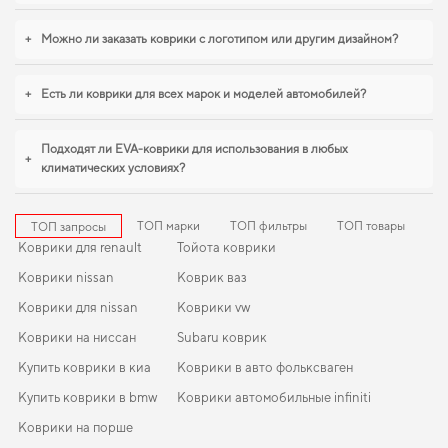
который позволит вам
автомобильные коврики eva
позволяет вам обладать
продуктом, который прослужит вам долго и надежно. Если хотите
+
Можно ли заказать коврики с логотипом или другим дизайном?
сохранить интерьер в идеальном состоянии,
купить коврики для ford
mustang
становится разумным решением. Если вы обновляете интерьер
автомобиля,
коврики в авто для nissan primastar
,
коврики gmc terrain
+
Есть ли коврики для всех марок и моделей автомобилей?
помогают поддерживать чистоту без лишних усилий. И дальше будем
помогать вам поддерживать авто в отличном состоянии, предлагая только
качественную продукцию.
Подходят ли EVA-коврики для использования в любых
+
климатических условиях?
ТОП марки
ТОП фильтры
ТОП товары
ТОП запросы
Коврики для renault
Тойота коврики
Коврики nissan
Коврик ваз
Коврики для nissan
Коврики vw
Коврики на ниссан
Subaru коврик
Купить коврики в киа
Коврики в авто фольксваген
Купить коврики в bmw
Коврики автомобильные infiniti
Коврики на порше